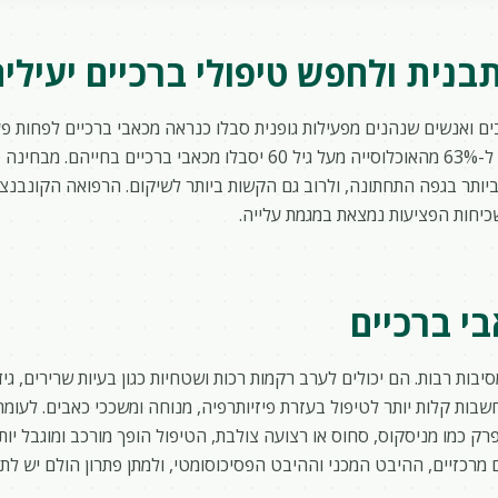
נית ולחפש טיפולי ברכיים יעילים
ם ואנשים שנהנים מפעילות גופנית סבלו כנראה מכאבי ברכיים לפחות פע
מצביעים על כך שמעל ל-63% מהאוכלוסייה מעל גיל 60 יסבלו מכאבי ברכיים
יותר בגפה התחתונה, ולרוב גם הקשות ביותר לשיקום. הרפואה הקונבנצי
כיחות הפציעות נמצאת במגמת עלייה.
י ברכיים
יבות רבות. הם יכולים לערב רקמות רכות ושטחיות כגון בעיות שרירים, גי
חשבות קלות יותר לטיפול בעזרת פיזיותרפיה, מנוחה ומשככי כאבים. לעומ
רק כמו מניסקוס, סחוס או רצועה צולבת, הטיפול הופך מורכב ומוגבל יותר
מרכזיים, ההיבט המכני וההיבט הפסיכוסומטי, ולמתן פתרון הולם יש לת