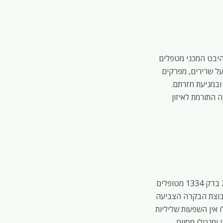
היבט המכני מטפלים
 על שרירים, מפרקים
 ובמניעת חזרתם.
 התורמת לאיזון
השפעות הדיקור הסיני נחקרו רבות ונמצאו יעילות בהקלה על בעיות ברכיים. מחקר משנת 2006 בדק 1334 מטופלים
 קבוצת הבקרה הצביעה
 אין השפעות שליליות
 ומנטלי מסוים.