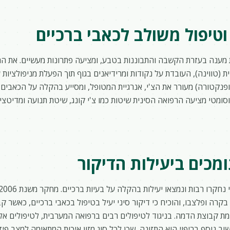
 וטיפול משולב לכאבי ברכיים
 מענה בעזרת הקשבה והתבוננות בטבע, ומציעה פתרונות מעשיים. את ה
ת (טווינה), העובדת על נקודות ומרידיאנים בגוף תוך הפעלת מניפולציות
אקופנקטורה) מעורר את הצ'י, אנרגיית המטופל, ומסייע בהקלה על הכאבים
ומטי מציעה הרפואה הסינית שיטות כמו צ'י קונג, שיטת תנועה ומדיטציה
מכים ביעילות הדיקור
בקרה ופלצבו, והוכיח כי דיקור סיני יעיל בטיפול בכאבי ברכיים, כאשר
 קבוצת הדמה. בניגוד לטיפולים רבים ברפואה המערבית, לטיפולים אלו
ב נוסף בריפוי הוא התזונה, שכן לכל סוג מזון איכות המתאימה למצב פיזי