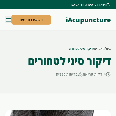
edit_note
השאירו פרטים ונחזור אליכם
iAcupuncture
menu
השאירו פרטים
בית
/
מאמרים
/
דיקור סיני לטחורים
דיקור סיני לטחורים
category
schedule
4 דקות קריאה
בריאות כללית