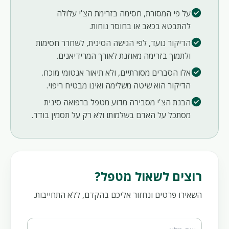
check_circle
על פי המסורת, חסימה בזרימת הצ'י עלולה
להתבטא בכאב או בחוסר נוחות.
check_circle
הדיקור נועד, לפי הגישה הסינית, לשחרר חסימות
ולתמוך בזרימה מאוזנת לאורך המרידיאנים.
check_circle
אלו הסברים מסורתיים, ולא תיאור אנטומי מוכח.
הדיקור הוא שיטה משלימה ואינו מבטיח ריפוי.
check_circle
הבנת הצ'י מסבירה מדוע מטפל ברפואה סינית
מסתכל על האדם בשלמותו ולא רק על תסמין בודד.
רוצים לשאול מטפל?
השאירו פרטים ונחזור אליכם בהקדם, ללא התחייבות.
Website