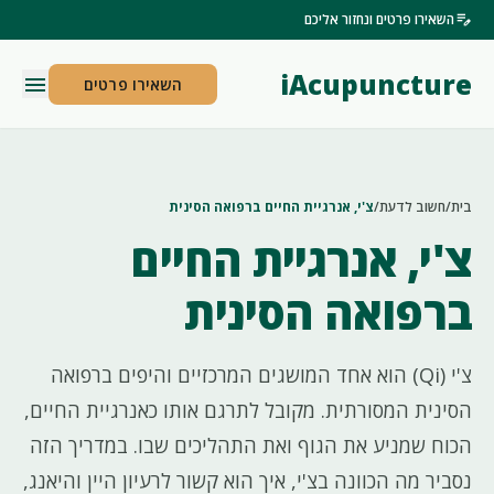
edit_note
השאירו פרטים ונחזור אליכם
iAcupuncture
menu
השאירו פרטים
בית
/
חשוב לדעת
/
צ'י, אנרגיית החיים ברפואה הסינית
צ'י, אנרגיית החיים
ברפואה הסינית
צ'י (Qi) הוא אחד המושגים המרכזיים והיפים ברפואה
הסינית המסורתית. מקובל לתרגם אותו כאנרגיית החיים,
הכוח שמניע את הגוף ואת התהליכים שבו. במדריך הזה
נסביר מה הכוונה בצ'י, איך הוא קשור לרעיון היין והיאנג,