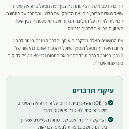
ההיכרות עם מושג הצ'י עוזרת להבין למה מטפל ברפואה סינית
שואל שאלות רבות, בוחן את הדופק ואת הלשון ומסתכל על התמונה
הכוללת ולא רק על התלונה הנקודתית. הוא מנסה להבין איפה
האיזון הופר ואיך לתמוך בזרימה.
אם המושגים האלה מסקרנים אותך, הדרך הטובה ביותר להבין
אותם היא דרך מטפל מוסמך שיוכל להסביר אותם בהקשר של
מצבך. בפורטל הזה תוכל להכיר את התחום ולמצוא מטפל לדיקור
סיני שמתאים לך.
עיקרי הדברים
check_circle
צ'י (Qi) הוא אנרגיית החיים על פי הרפואה הסינית,
מושג תפיסתי ולא גודל פיזיולוגי נמדד.
check_circle
הצ'י קשור ליין וליאנג, שני כוחות משלימים שאיזון
ביניהם נחשב במסורת לבסיס הבריאות.