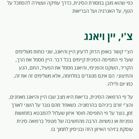
כפי שהוא מובן במסורת הסינית, כדרך עתיקה ועשירה להסתכל על
הגוף, על האנרגיה ועל הבריאות.
צ'י, יין ויאנג
הצ'י קשור באופן הדוק לרעיון היין והיאנג, שני כוחות משלימים
שעל פי התפיסה הסינית קיימים בכל דבר. היין מסמל את הרך,
הקריר, השקט והפנימי, והיאנג מסמל את הפעיל, החם, הנע
והחיצוני. הם אינם מנוגדים במלחמה, אלא משלימים זה את זה,
כמו יום ולילה.
על פי הרפואה הסינית, בריאות היא מצב שבו היין והיאנג מאוזנים,
והצ'י זורם ביניהם בהרמוניה. כשאחד מהם גובר על השני לאורך
זמן, נוצר על פי התפיסה חוסר איזון שעלול להתבטא בתחושות
גופניות או נפשיות. הרבה מהחשיבה של מטפל ברפואה סינית
עוסקת בזיהוי האיזון הזה ובניסיון לתמוך בו.