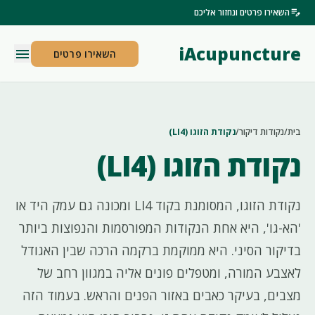
edit_note
השאירו פרטים ונחזור אליכם
iAcupuncture
menu
השאירו פרטים
בית
/
נקודות דיקור
/
נקודת הזוגו (LI4)
נקודת הזוגו (LI4)
נקודת הזוגו, המסומנת בקוד LI4 ומכונה גם עמק היד או
'הא-גו', היא אחת הנקודות המפורסמות והנפוצות ביותר
בדיקור הסיני. היא ממוקמת ברקמה הרכה שבין האגודל
לאצבע המורה, ומטפלים פונים אליה במגוון רחב של
מצבים, בעיקר כאבים באזור הפנים והראש. בעמוד הזה