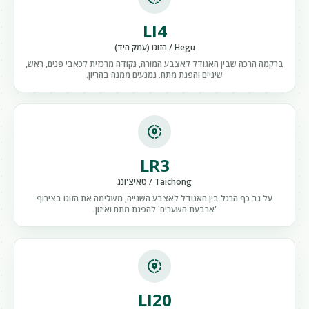
LI4
Hegu / הזוגו (עמק היד)
ברקמה הרכה שבין האגודל לאצבע המורה, נקודה מרכזית לכאבי פנים, ראש,
שיניים והפגת מתח. נמנעים ממנה בהריון.
share_location
LR3
Taichong / טאיצ'ונג
על גב כף הרגל בין האגודל לאצבע השנייה, משלימה את הזוגו בצירוף
'ארבעת השערים' להפגת מתח ואיזון.
share_location
LI20