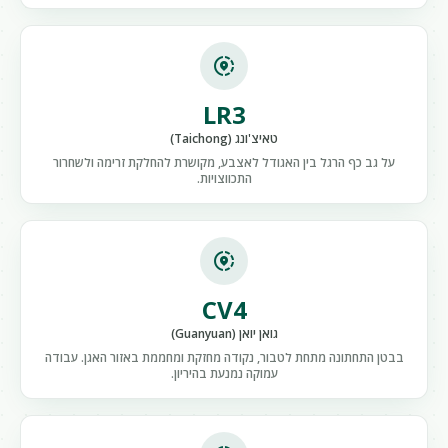
share_location
LR3
טאיצ'ונג (Taichong)
על גב כף הרגל בין האגודל לאצבע, מקושרת להחלקת זרימה ולשחרור
התכווצויות.
share_location
CV4
גואן יואן (Guanyuan)
בבטן התחתונה מתחת לטבור, נקודה מחזקת ומחממת באזור האגן. עבודה
עמוקה נמנעת בהיריון.