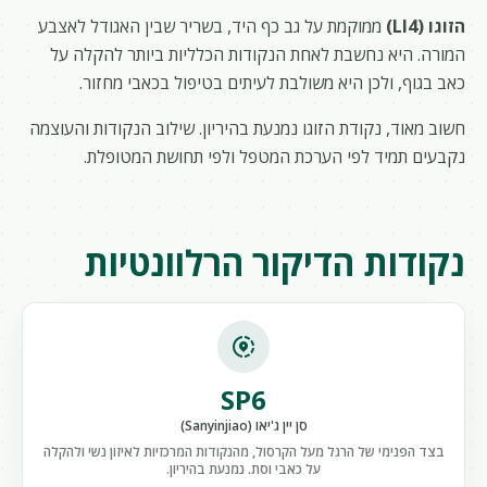
הזוגו (LI4)
ממוקמת על גב כף היד, בשריר שבין האגודל לאצבע
המורה. היא נחשבת לאחת הנקודות הכלליות ביותר להקלה על
כאב בגוף, ולכן היא משולבת לעיתים בטיפול בכאבי מחזור.
חשוב מאוד, נקודת הזוגו נמנעת בהיריון. שילוב הנקודות והעוצמה
נקבעים תמיד לפי הערכת המטפל ולפי תחושת המטופלת.
נקודות הדיקור הרלוונטיות
share_location
SP6
סן יין ג'יאו (Sanyinjiao)
בצד הפנימי של הרגל מעל הקרסול, מהנקודות המרכזיות לאיזון נשי ולהקלה
על כאבי וסת. נמנעת בהיריון.