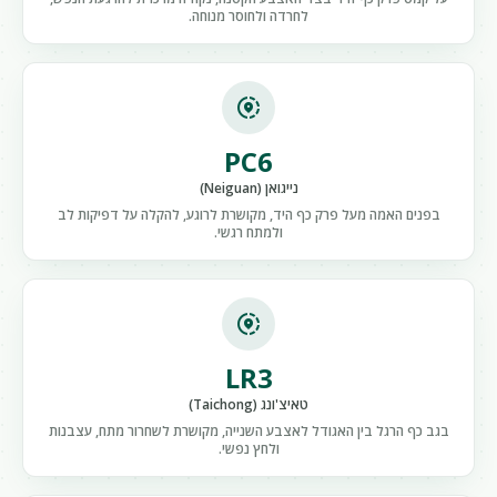
לחרדה ולחוסר מנוחה.
share_location
PC6
נייגואן (Neiguan)
בפנים האמה מעל פרק כף היד, מקושרת לרוגע, להקלה על דפיקות לב
ולמתח רגשי.
share_location
LR3
טאיצ'ונג (Taichong)
בגב כף הרגל בין האגודל לאצבע השנייה, מקושרת לשחרור מתח, עצבנות
ולחץ נפשי.