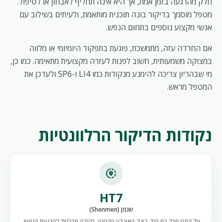
חלק מהרגעה בזמן אמת, אך היא אינה תחליף לאבחון או לטיפול.
מטפל מוסמך בדיקור בונה תוכנית מותאמת, ולעיתים בשילוב עם
אנשי מקצוע נוספים בתחום הנפש.
אם החרדה עזה, מתמשכת, פוגעת בתפקוד היומיומי או מלווה
במצוקה משמעותית, חשוב לפנות לעזרה מקצועית מתאימה. כמו כן,
מי שבהריון צריכה להימנע מנקודות כמו LI4 ו-SP6 ולעדכן את
המטפל מראש.
נקודות הדיקור הרלוונטיות
share_location
HT7
שנמן (Shenmen)
על קמט פרק כף היד בצד האצבע הקטנה, נקודה מרכזית להרגעת הנפש,