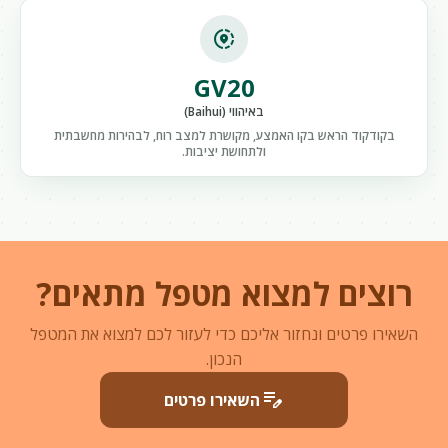
share_location
GV20
באיהווי (Baihui)
בקודקוד הראש בקו האמצע, מקושרת למצב רוח, לבהירות מחשבתית
ולתחושת יציבות.
רוצים למצוא מטפל מתאים?
השאירו פרטים ונחזור אליכם כדי לעזור לכם למצוא את המטפל
הנכון.
edit_note
השאירו פרטים