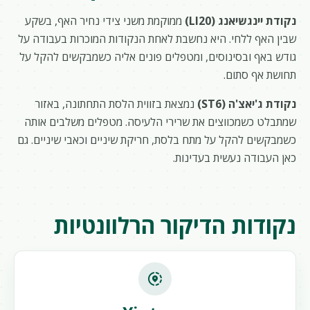
נקודת יינגשיאנג (LI20)
ממוקמת משני צידי נחיר האף, בשקע
שבין האף ללחי. היא נחשבת לאחת הנקודות המוכרות בעבודה על
גודש באף ובסינוסים, ומטפלים פונים אליה כשמבקשים להקל על
תחושת אף סתום.
נקודת ג'יאצ'ה (ST6)
נמצאת בזווית הלסת התחתונה, באזור
שמתבלט כשמכווצים את שרירי הלעיסה. מטפלים משלבים אותה
כשמבקשים להקל על מתח בלסת, חריקת שיניים וכאבי שיניים. גם
כאן העבודה נעשית בעדינות.
נקודות הדיקור הרלוונטיות
share_location