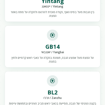
Yintang
Yintang / יינטאנג
בין הגבות מעל בסיס האף, נקודה מוכרת להרגעה ולהקלה על מתח באזור
המצח.
share_location
GB14
Yangbai / יאנגבאי
על המצח מעל אמצע הגבה, תומכת בהקלה על כאבי ראש קדמיים ולחץ
במצח.
share_location
BL2
Zanzhu / זנ'ג'ו
בקצה הפנימי של הגבה, מסייעת בכאבי ראש סביב העיניים ובתחושת עייפות