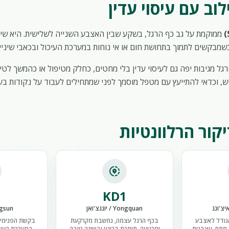
לוב עם עיסוי עדין
ממוקמת על גב כף הרגל, בשקע שבין האצבע השנייה לשלישית. היא שיי
שמבקשים לתמוך בתחושת חום או אי נוחות במערכת העיכול ובכאבי שיניי
ל מגיבות יפה גם לעיסוי עדין בלי מחטים, כחלק מטיפול או כהמשך לטי
יש, וכדאי להתייעץ עם מטפל מוסמך לפני שמתחילים לעבוד על נקודות ב
קור הרלוונטיות
share_location
KD1
Yongquan / יונגצ'ואן
Gongsun /
אגודל לאצבע
בכף הרגל עצמה, נחשבת מקרקעת
בקשת הפנימית
 מתח, עצבנות
ומרגיעה, תומכת ברוגע ובשינה טובה
במערכת העיכו