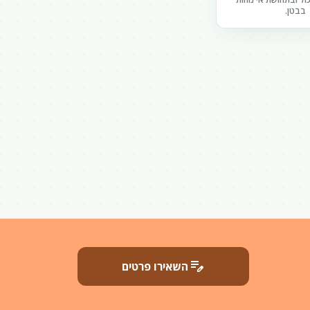
בבטן.
edit_note
השאירו פרטים