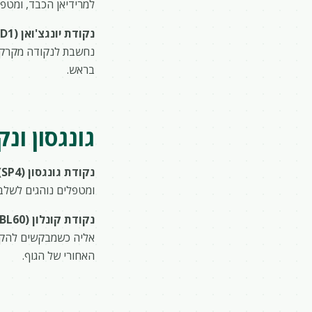
למרידיאן הכבד, ומטפל
נקודת יונגצ'ואן (KD1)
נחשבת לנקודה מקרקעת
בראש.
גונגסון ונ
נקודת גונגסון (SP4)
ומטפלים נוהגים לשלב
נקודת קונלון (BL60)
אליה כשמבקשים להקל 
האחורי של הגוף.