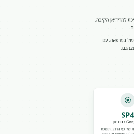
כת למרידיאן הקיבה,
ם.
פול במרפאה. עם
עצמכם.
share_location
SP4
 גונגסון
 של כף הרגל, תומכת
ל ובתחושת אי נוחות