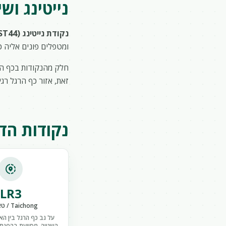
נייטינג ושי
נקודת נייטינג (ST44)
ומטפלים פונים אליה כ
חלק מהנקודות בכף הרג
זאת, אזור כף הרגל רג
נקודות הדי
share_location
LR3
Taichong / טאיצ'ונג
על גב כף הרגל בין ה
השנייה, מסייעת בהפגת