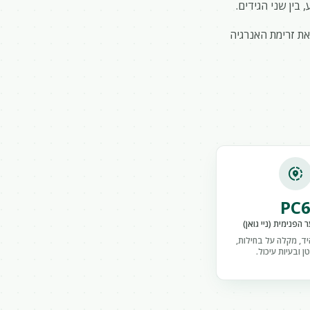
בין שני הגידים.
ת זרימת האנרגיה
share_location
PC
הפנימית (ניי גואן)
ד, מקלה על בחילות,
ן ובעיות עיכול.