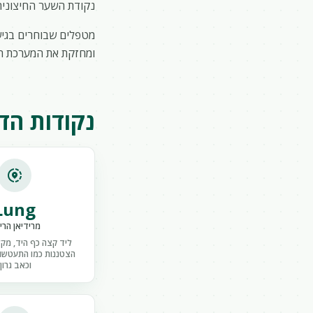
נקודת השער החיצונית 
מטפלים שבוחרים בגיש
ומחזקת את המערכת הח
נקודות הדי
share_location
Lung
מרידיאן הרי
ליד קצה כף היד, מקל
הצטננות כמו התעטשות
וכאב גרון.