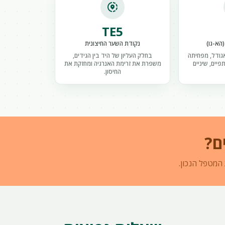
share_location
TE5
הא-גו)
נקודת השער החיצונית
גודל, מפחיתה
בחלק העליון של היד בין הגידים,
פיים, שיניים
משפרת את זרימת האנרגיה ומחזקת את
החיסון.
ם?
 המטפל הנכון.