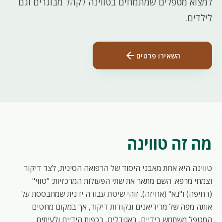
למצוא מטפלים שמתמחים בטווינה לקהל מבוגרים וגם
לילדים.
arrow_back
השאירו פרטים
מה זה טווינה
טווינה היא אחת מאבני היסוד של הרפואה הסינית, לצד דיקור
וצמחי מרפא. השם מתאר את שתי הפעולות המרכזיות: "טווי"
(דחיפה) ו"נא" (אחיזה). זוהי שיטת עבודה ידנית שמתבססת על
אותה מפה של מרידיאנים ונקודות דיקור, אך במקום מחטים
המטפל משתמש בידיים, באגודלים, בכפות הידיים ולעיתים