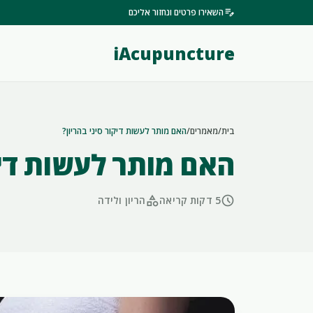
edit_note
השאירו פרטים ונחזור אליכם
iAcupuncture
בית
/
מאמרים
/
האם מותר לעשות דיקור סיני בהריון?
האם מותר לעשות דיקו
category
schedule
5 דקות קריאה
הריון ולידה