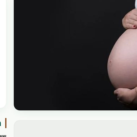
מ
שיט