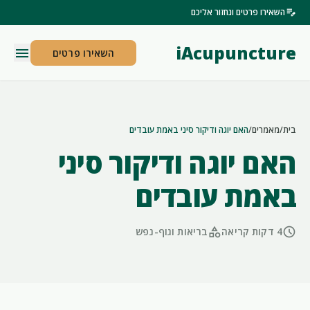
edit_note
השאירו פרטים ונחזור אליכם
iAcupuncture
menu
השאירו פרטים
בית
/
מאמרים
/
האם יוגה ודיקור סיני באמת עובדים
האם יוגה ודיקור סיני
באמת עובדים
category
schedule
4 דקות קריאה
בריאות וגוף-נפש