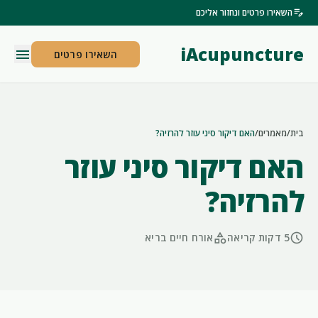
edit_note
השאירו פרטים ונחזור אליכם
iAcupuncture
menu
השאירו פרטים
בית
/
מאמרים
/
האם דיקור סיני עוזר להרזיה?
האם דיקור סיני עוזר
להרזיה?
category
schedule
5 דקות קריאה
אורח חיים בריא