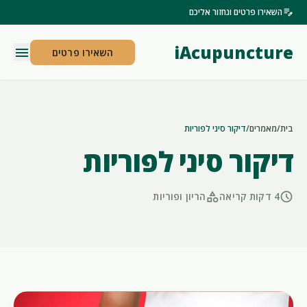
edit_note
השאירו פרטים ונחזור אליכם
iAcupuncture
menu
השאירו פרטים
בית
/
מאמרים
/
דיקור סיני לפוריות
דיקור סיני לפוריות
category
schedule
4 דקות קריאה
הריון ופוריות