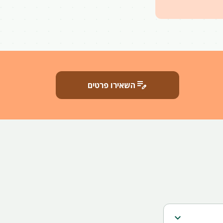
edit_note
השאירו פרטים
expand_more