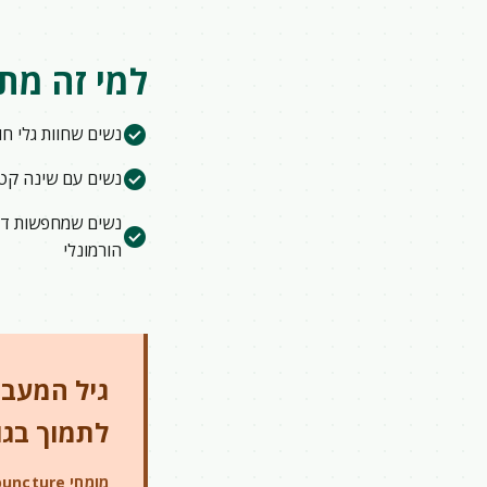
למי זה מת
check_circle
נשים שחוות גלי ח
check_circle
נשים עם שינה קטו
נשים שמחפשות דר
check_circle
הורמונלי
גיל המעבר
לתמוך בגו
מומחי iAcupuncture