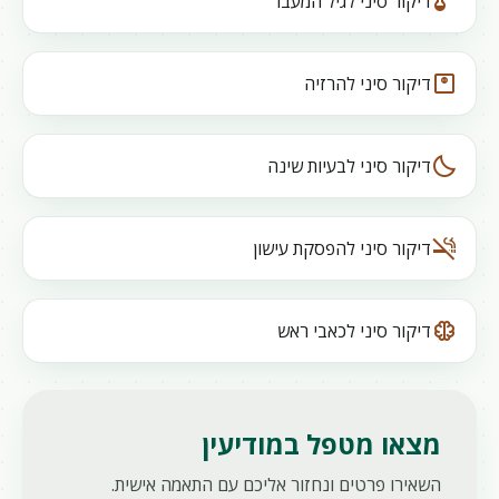
thermostat
דיקור סיני לגיל המעבר
monitor_weight
דיקור סיני להרזיה
bedtime
דיקור סיני לבעיות שינה
smoke_free
דיקור סיני להפסקת עישון
neurology
דיקור סיני לכאבי ראש
מצאו מטפל במודיעין
השאירו פרטים ונחזור אליכם עם התאמה אישית.