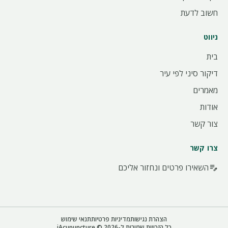
חשוב לדעת
ניווט
בית
דיקור סיני לפי עיר
מאמרים
אודות
צור קשר
צרו קשר
השאירו פרטים ונחזור אליכם
edit_note
הצהרת נגישות
מדיניות פרטיות
תנאי שימוש
כל הזכויות שמורות ל-iAcupuncture © 2026