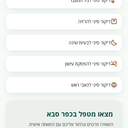
thermostat
דיקור סיני לגיל המעבר
monitor_weight
דיקור סיני להרזיה
bedtime
דיקור סיני לבעיות שינה
smoke_free
דיקור סיני להפסקת עישון
neurology
דיקור סיני לכאבי ראש
מצאו מטפל בכפר סבא
השאירו פרטים ונחזור אליכם עם התאמה אישית.